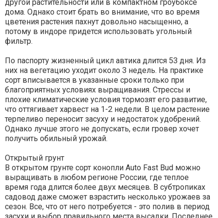
другой растительности или в компактном гроубоксе
дома. Однако стоит брать во внимание, что во время
цветения растения пахнут довольно насыщенно, а
потому в индоре придется использовать угольный
фильтр.
По паспорту жизненный цикл автика длится 53 дня. Из
них на вегетацию уходит около 3 недель. На практике
сорт вписывается в указанные сроки только при
благоприятных условиях выращивания. Стрессы и
плохие климатические условия тормозят его развитие,
что оттягивает харвест на 1-2 недели. В целом растение
терпеливо переносит засуху и недостаток удобрений.
Однако лучше этого не допускать, если гровер хочет
получить обильный урожай.
Открытый грунт
В открытом грунте сорт конопли Auto Fast Bud можно
выращивать в любом регионе России, где теплое
время года длится более двух месяцев. В субтропиках
садовод даже сможет взрастить несколько урожаев за
сезон. Все, что от него потребуется - это полив в период
засухи и выбор правильного места высадки. Последнее