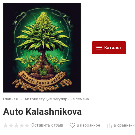
Каталог
Главная
→
Автоцветущие регулярные семена
Auto Kalashnikova
Оставить отзыв
В избранное
В сравнени