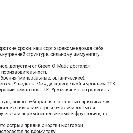
короткие сроки, наш сорт зарекомендовал себя
нутренней структуре, сильному иммунитету,
.
ое, допустим от Green-O-Matic достался
ю производительность.
обрения (минеральные, органические),
го за 9 недель. Между подкормкой и уровнем ТГК
брений, тем выше ТГК. Урожайность на редкость
рунт, кокос, субстрат, и с лёгкостью приживается
статься высокой стрессоустойчивостью и
руга, если первый интенсивный и фруктовый, то
ите острый прилив энергии мозговой
асползется по всему телу