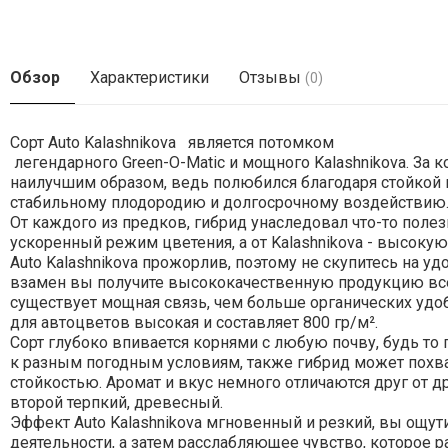
Обзор
Характеристики
Отзывы
(0)
Сорт Auto Kalashnikova является потомком
легендарного Green-O-Matic и мощного Kalashnikova. За 
наилучшим образом, ведь полюбился благодаря стойкой в
стабильному плодородию и долгосрочному воздействию
От каждого из предков, гибрид унаследовал что-то полезн
ускоренный режим цветения, а от Kalashnikova - высоку
Auto Kalashnikova прожорлив, поэтому не скупитесь на уд
взамен вы получите высококачественную продукцию все
существует мощная связь, чем больше органических удо
для автоцветов высокая и составляет 800 гр/м².
Сорт глубоко впивается корнями с любую почву, будь то г
к разным погодным условиям, также гибрид может похва
стойкостью. Аромат и вкус немного отличаются друг от д
второй терпкий, древесный.
Эффект Auto Kalashnikova мгновенный и резкий, вы ощут
деятельности, а затем расслабляющее чувство, которое р