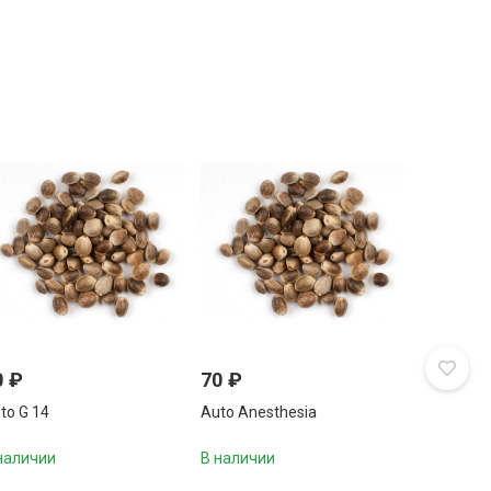
0
₽
70
₽
to G 14
Auto Anesthesia
наличии
В наличии