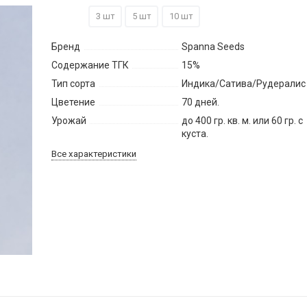
1 шт
3 шт
5 шт
10 шт
Бренд
Spanna Seeds
Содержание ТГК
15%
Тип сорта
Индика/Сатива/Рудералис
Цветение
70 дней.
Урожай
до 400 гр. кв. м. или 60 гр. с
куста.
Все характеристики