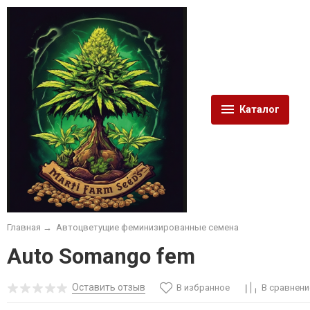
Каталог
Главная
→
Автоцветущие феминизированные семена
Auto Somango fem
Оставить отзыв
В избранное
В сравнени