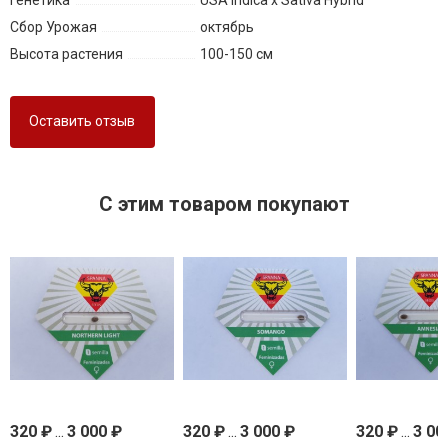
Генетика
USA Indica x Sativa Hybrid
Сбор Урожая
октябрь
Высота растения
100-150 см
Оставить отзыв
C этим товаром покупают
320
₽
...
3 000
₽
320
₽
...
3 000
₽
320
₽
...
3 00