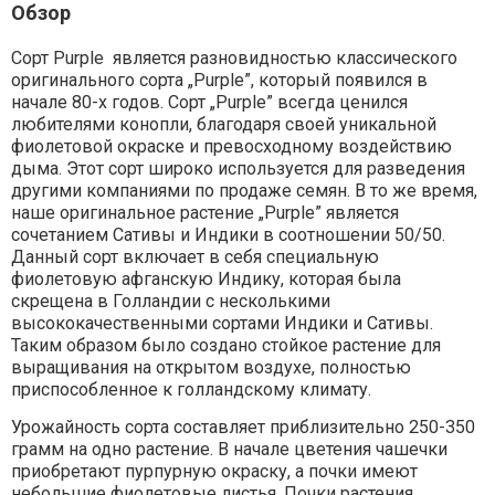
Обзор
Сорт Purple является разновидностью классического
оригинального сорта „Purple”, который появился в
начале 80-х годов. Сорт „Purple” всегда ценился
любителями конопли, благодаря своей уникальной
фиолетовой окраске и превосходному воздействию
дыма. Этот сорт широко используется для разведения
другими компаниями по продаже семян. В то же время,
наше оригинальное растение „Purple” является
сочетанием Сативы и Индики в соотношении 50/50.
Данный сорт включает в себя специальную
фиолетовую афганскую Индику, которая была
скрещена в Голландии с несколькими
высококачественными сортами Индики и Сативы.
Таким образом было создано стойкое растение для
выращивания на открытом воздухе, полностью
приспособленное к голландскому климату.
Урожайность сорта составляет приблизительно 250-350
грамм на одно растение. В начале цветения чашечки
приобретают пурпурную окраску, а почки имеют
небольшие фиолетовые листья. Почки растения