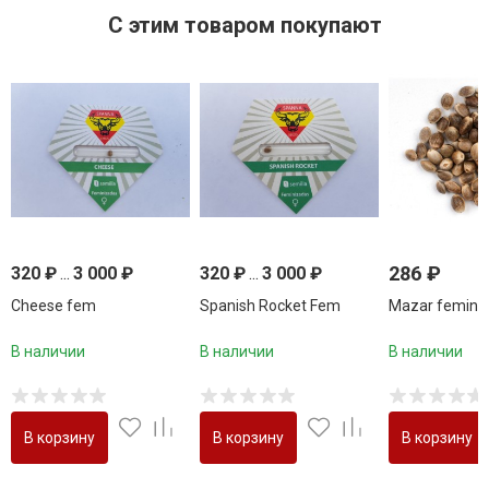
C этим товаром покупают
286
₽
320
₽
...
3 000
₽
320
₽
...
3 000
₽
Cheese fem
Spanish Rocket Fem
Mazar femini
В наличии
В наличии
В наличии
В корзину
В корзину
В корзину