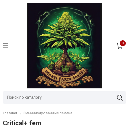
0
Главная
→
Феминизированные семена
Сritical+ fem