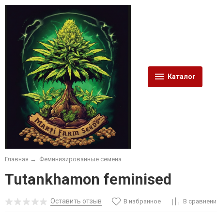
Каталог
Главная
→
Феминизированные семена
Tutankhamon feminised
Оставить отзыв
В избранное
В сравнени