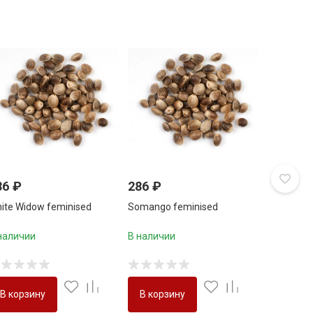
86
₽
286
₽
ite Widow feminised
Somango feminised
наличии
В наличии
В корзину
В корзину