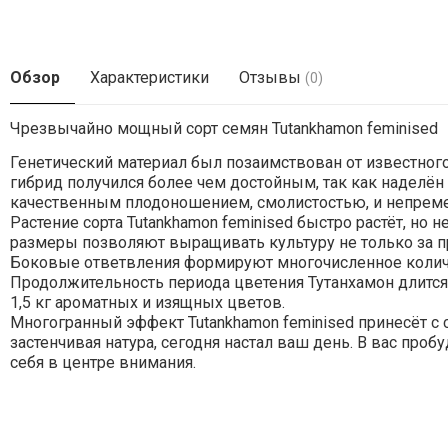
Обзор
Характеристики
Отзывы
(0)
Чрезвычайно мощный сорт семян Tutankhamon feminised
Генетический материал был позаимствован от известного
гибрид получился более чем достойным, так как наделё
качественным плодоношением, смолистостью, и непрем
Растение сорта Tutankhamon feminised быстро растёт, но 
размеры позволяют выращивать культуру не только за п
Боковые ответвления формируют многочисленное колич
Продолжительность периода цветения Тутанхамон длится 8
1,5 кг ароматных и изящных цветов.
Многогранный эффект Tutankhamon feminised принесёт с
застенчивая натура, сегодня настал ваш день. В вас проб
себя в центре внимания.