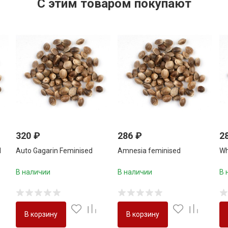
C этим товаром покупают
320
₽
286
₽
2
d
Auto Gagarin Feminised
Amnesia feminised
Wh
В наличии
В наличии
В 
В корзину
В корзину