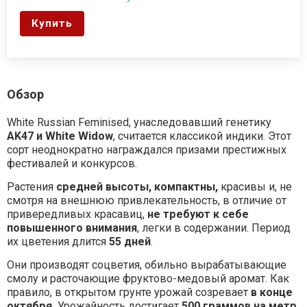
Купить
Обзор
White Russian Feminised, унаследовавший генетику
AK47 и White Widow
, считается классикой индики. Этот
сорт неоднократно награждался призами престижных
фестивалей и конкурсов.
Растения
средней высоты
, компактны,
красивы и, не
смотря на внешнюю привлекательность, в отличие от
привередливых красавиц,
не требуют к себе
повышенного внимания
, легки в содержании. Период
их цветения длится
55 дней
.
Они производят соцветия, обильно вырабатывающие
смолу и расточающие фруктово-медовый аромат. Как
правило, в открытом грунте урожай созревает
в конце
октября.
Урожайность достигает
500 граммов
на метр