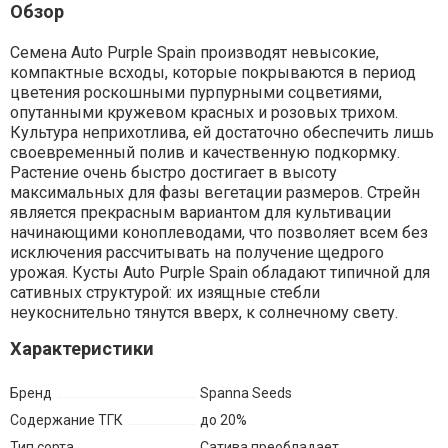
Обзор
Семена Auto Purple Spain производят невысокие,
компактные всходы, которые покрываются в период
цветения роскошными пурпурными соцветиями,
опутанными кружевом красных и розовых трихом.
Культура неприхотлива, ей достаточно обеспечить лишь
своевременный полив и качественную подкормку.
Растение очень быстро достигает в высоту
максимальных для фазы вегетации размеров. Стрейн
является прекрасным вариантом для культивации
начинающими коноплеводами, что позволяет всем без
исключения рассчитывать на получение щедрого
урожая. Кусты Auto Purple Spain обладают типичной для
сативных структурой: их изящные стебли
неукоснительно тянутся вверх, к солнечному свету.
Характеристики
Бренд
Spanna Seeds
Содержание ТГК
до 20%
Тип сорта
Сатива преобладает