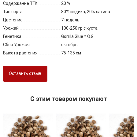
Содержание ТГК
20 %
Тип сорта
80% индика, 20% сатива
Цветение
7 недель
Урожай
100-250 гр с куста
Генетика
Gorrila Glue * O.G
Сбор Урожая
октябрь
Высота растения
75-135 см
Оставить отзыв
C этим товаром покупают