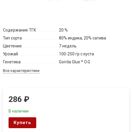
Содержание ТГК
20 %
Тип сорта
80% индика, 20% сатива
Цветение
7 недель
Урожай
100-250 гр с куста
Генетика
Gorrila Glue * O.G
Все характеристики
286
₽
В наличии
Купить