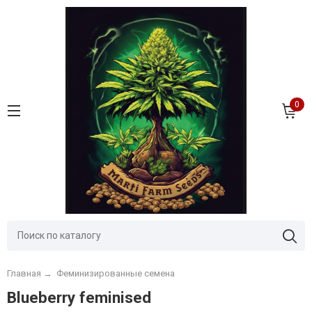
0
Главная
→
Феминизированные семена
Blueberry feminised