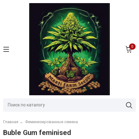
0
Главная
→
Феминизированные семена
Buble Gum feminised